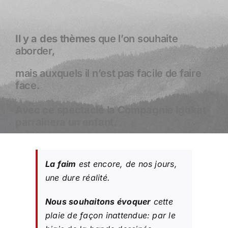
Il y a des thèmes
que l’on souhaite
aborder,
mais auxquels il n’est pas facile de faire
face.
Avec ce spectacle la Compagnie Igokat
parrainera un enfant.
La faim
est encore, de nos jours,
une dure réalité.
Nous souhaitons évoquer
cette
plaie de façon inattendue: par le